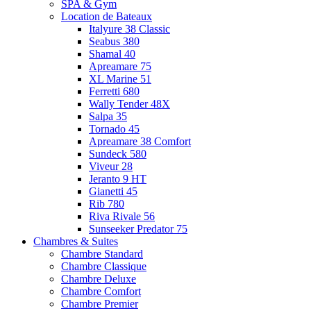
SPA & Gym
Location de Bateaux
Italyure 38 Classic
Seabus 380
Shamal 40
Apreamare 75
XL Marine 51
Ferretti 680
Wally Tender 48X
Salpa 35
Tornado 45
Apreamare 38 Comfort
Sundeck 580
Viveur 28
Jeranto 9 HT
Gianetti 45
Rib 780
Riva Rivale 56
Sunseeker Predator 75
Chambres & Suites
Chambre Standard
Chambre Classique
Chambre Deluxe
Chambre Comfort
Chambre Premier